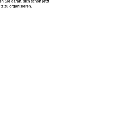
n Sie daran, sich schon jetzt
tz zu organisieren.