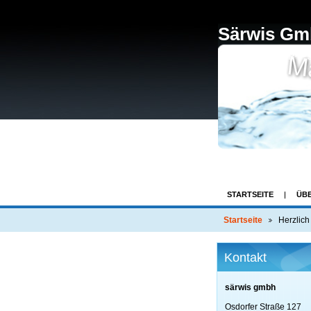
Särwis G
Wohnanlagenpfleg
STARTSEITE
ÜB
Startseite
Herzlich
Kontakt
särwis gmbh
Osdorfer Straße 127