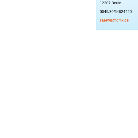
12207 Berlin
0049/30/64824420
saerwis@
gmx.de